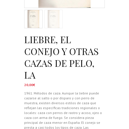
LIEBRE, EL
CONEJO Y OTRAS
CAZAS DE PELO,
LA
20,00
€
1961. Métodos de caza. Aunque la liebre puede
cazarse al salto o por disparo y con perro de
muestra, existen diversos estilos de caza que
reflejan las específicas tradiciones regionales o
locales: caza con perros de rastro y acoso, ojeo o
caza con arma de fuego. Se considera pieza
principal de caza menor en España. El conejo se
presta a casi todos los tipos de caza. Las