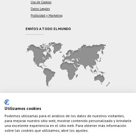
Uso de Cookies
Datos Legales
Publicidad y Marketing
ENVÍOS A TODO EL MUNDO
CONTÁCTANOS
Utilizamos cookies
Podemos utilizarlas para el análisis de los datos de nuestros visitantes,
Teléfono:
(+34) 626 495 499
para mejorar nuestro sitio web, mostrar contenido personalizado y brindarle
una excelente experiencia en el sitio web. Para obtener más información
E-Mail:
info@cazaylibros.com
sobre las cookies que utilizamos, abre los ajustes.