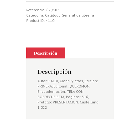
CAZA,
EL
Referencia:
679583
cantidad
Categoría:
Catálogo General de librería
Product ID:
4110
Descripción
Descripción
Autor: BALDI, Gianni y otros, Edición:
PRIMERA, Editorial: QUEROMON,
Encuadernación: TELA CON
SOBRECUBIERTA, Páginas: 316,
Prólogo: PRESENTACION. Castellano:
1.022