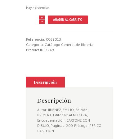
Hay existencias
LANCES
AÑADIR AL CARRITO
EN
SEPIA
cantidad
Referencia:
0069013
Categoría:
Catálogo General de librería
Product ID:
2249
Descripción
Descripción
Autor: JIMENEZ, EMILIO, Edición:
PRIMERA, Editorial: ALMUZARA,
Encuadernación: CARTONE CON
DIBUJO, Páginas: 200, Prólogo: PERICO
CASTEJON