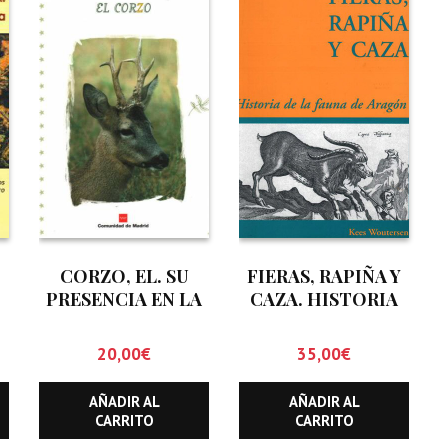
CORZO, EL. SU
FIERAS, RAPIÑA Y
PRESENCIA EN LA
CAZA. HISTORIA
COMUNIDAD DE
DE LA FAUNA DE
MADRID
ARAGON
20,00
€
35,00
€
AÑADIR AL
AÑADIR AL
CARRITO
CARRITO