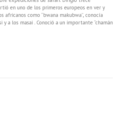
re expediciones de safari. Dirigió trece
rtió en uno de los primeros europeos en ver y
 los africanos como “bwana makubwa”, conocía
i y a los masai . Conoció a un importante “chamán