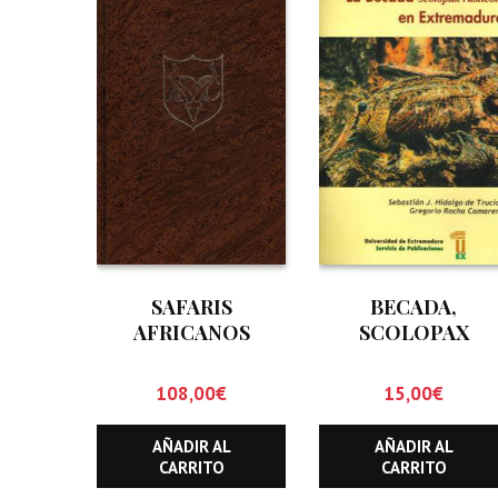
SAFARIS
BECADA,
AFRICANOS
SCOLOPAX
RUSTICOLA. EN
EXTREMADURA,
108,00
€
15,00
€
LA
AÑADIR AL
AÑADIR AL
CARRITO
CARRITO