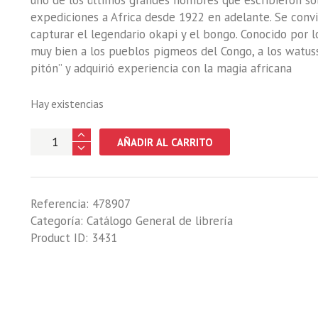
uno de los últimos grandes hombres que escribieron sob
expediciones a Africa desde 1922 en adelante. Se convi
capturar el legendario okapi y el bongo. Conocido por
muy bien a los pueblos pigmeos del Congo, a los watuss
pitón” y adquirió experiencia con la magia africana
Hay existencias
IRA
AÑADIR AL CARRITO
DE
MOTO,
LA
Referencia:
478907
cantidad
Categoría:
Catálogo General de librería
Product ID:
3431