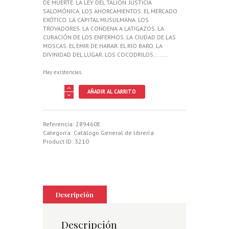
DE MUERTE. LA LEY DEL TALIÓN. JUSTICIA
SALOMÓNICA. LOS AHORCAMIENTOS. EL MERCADO
EXÓTICO. LA CAPITAL MUSULMANA. LOS
TROVADORES. LA CONDENA A LATIGAZOS. LA
CURACIÓN DE LOS ENFERMOS. LA CIUDAD DE LAS
MOSCAS. EL EMIR DE HARAR. EL RÍO BARO. LA
DIVINIDAD DEL LUGAR. LOS COCODRILOS………
Hay existencias
IMPERIO
AÑADIR AL CARRITO
DE
LOS
NEGROS
BLANCOS,
Referencia:
289460E
EL
Categoría:
Catálogo General de librería
cantidad
Product ID:
3210
Descripción
Descripción