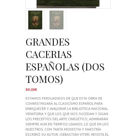
GRANDES
CACERIAS
ESPAÑOLAS (DOS
TOMOS)
80,00
€
ESTAMOS PERSUADIDOS DE QUE ESTA OBRA DE
COVARSÍ PASARÁ AL CLASICISMO ESPAÑOL PARA
ENRIQUECER Y AVALORAR LA BIBLIOTECA NACIONAL
VENATORIA Y QUE LOS QUE NOS SUCEDAN Y SIGAN
LOS PRECEPTOS DEL ARTE CINEGÉTICO, ADMIRARÁN
SIEMPRE AUN EN TIEMPOS LEJANOS, LO QUE EN LOS
NUESTROS, CON TANTA MODESTIA Y MAESTRÍA
ESCRIBIÓ SU AUTOR. (SEBASTIÁN VITERI. REVISTA EL