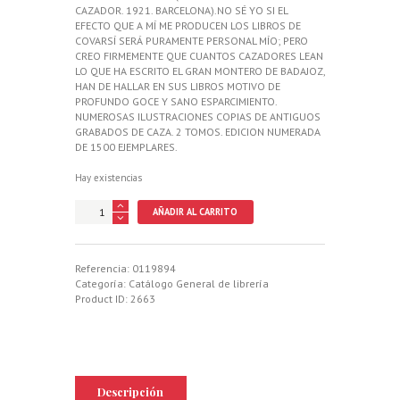
CAZADOR. 1921. BARCELONA).NO SÉ YO SI EL
EFECTO QUE A MÍ ME PRODUCEN LOS LIBROS DE
COVARSÍ SERÁ PURAMENTE PERSONAL MÍO; PERO
CREO FIRMEMENTE QUE CUANTOS CAZADORES LEAN
LO QUE HA ESCRITO EL GRAN MONTERO DE BADAJOZ,
HAN DE HALLAR EN SUS LIBROS MOTIVO DE
PROFUNDO GOCE Y SANO ESPARCIMIENTO.
NUMEROSAS ILUSTRACIONES COPIAS DE ANTIGUOS
GRABADOS DE CAZA. 2 TOMOS. EDICION NUMERADA
DE 1500 EJEMPLARES.
Hay existencias
GRANDES
AÑADIR AL CARRITO
CACERIAS
ESPAÑOLAS
(DOS
TOMOS)
Referencia:
0119894
cantidad
Categoría:
Catálogo General de librería
Product ID:
2663
Descripción