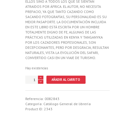
ELLOS SINO A TODOS LOS QUE SE SIENTAN
ATRAIDOS POR ÁFRICA. EL AUTOR, NO NECESITA
PREFACIO, YA QUE TANTO CAZANDO COMO
SACANDO FOTOGRAFÍAS, SU PERSONALIDAD ES SU
MEJOR PASAPORTE. LA DOCUMENTACIÓN INCLUIDA
EN ESTE LIBRO ESTÁ ESCRITA POR UN HOMBRE
TOTALMENTE DIGNO DE FE, ALGUNAS DE LAS
PRÁCTICAS UTILIZADAS EN KENYA Y TANGANYKA
POR LOS CAZADORES PROFESIONALES, SON
DECEPCIONANTES, PERO POR DESGRACIA, RESULTAN
NATURALES, VISTA LA EVOLUCIÓN DEL SAFARI,
CONVERTIDO CASI EN UN VIAJE DE TURISMO.
Hay existencias
GRANDES
AÑADIR AL CARRITO
CACERIAS
EN
AFRICA
CENTRAL
Referencia:
0082843
cantidad
Categoría:
Catálogo General de librería
Product ID:
2343