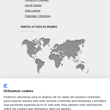
Uso de Cookies
Datos Legales
Publicidad y Marketing
ENVÍOS A TODO EL MUNDO
CONTÁCTANOS
Utilizamos cookies
Podemos utilizarlas para el análisis de los datos de nuestros visitantes,
Teléfono:
(+34) 626 495 499
para mejorar nuestro sitio web, mostrar contenido personalizado y brindarle
una excelente experiencia en el sitio web. Para obtener más información
E-Mail:
info@cazaylibros.com
sobre las cookies que utilizamos, abre los ajustes.