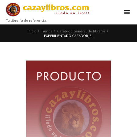
¡Tu librería de referencia!
Inicio
Tienda
Catálogo General de librería
EXPERIMENTADO CAZADOR, EL