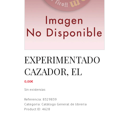
EXPERIMENTADO
CAZADOR, EL
0,00
€
Sin existencias
Referencia:
8329839
Categoría:
Catálogo General de librería
Product ID:
4628