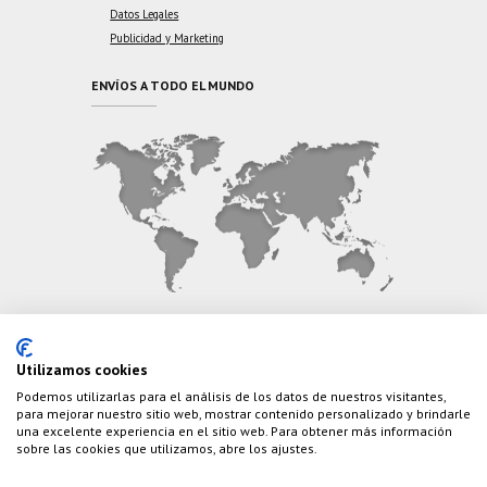
Datos Legales
Publicidad y Marketing
ENVÍOS A TODO EL MUNDO
CONTÁCTANOS
Utilizamos cookies
Podemos utilizarlas para el análisis de los datos de nuestros visitantes,
Teléfono:
(+34) 626 495 499
para mejorar nuestro sitio web, mostrar contenido personalizado y brindarle
una excelente experiencia en el sitio web. Para obtener más información
E-Mail:
info@cazaylibros.com
sobre las cookies que utilizamos, abre los ajustes.