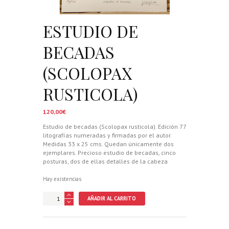
ESTUDIO DE
BECADAS
(SCOLOPAX
RUSTICOLA)
120,00
€
Estudio de becadas (Scolopax rusticola). Edición 77
litografías numeradas y firmadas por el autor.
Medidas 33 x 25 cms. Quedan únicamente dos
ejemplares. Precioso estudio de becadas, cinco
posturas, dos de ellas detalles de la cabeza
Hay existencias
ESTUDIO
AÑADIR AL CARRITO
DE
BECADAS
(SCOLOPAX