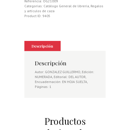
RUSTICOLA)
Referencia:
OG21009
cantidad
Categorías:
Catálogo General de librería
,
Regalos
y artículos de caza
Product ID:
9405
Descripción
Descripción
Autor: GONZALEZ GUILLERMO, Edición:
NUMERADA, Editorial: DEL AUTOR,
Encuadernación: EN HOJA SUELTA,
Páginas: 1
Productos