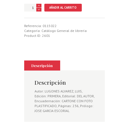
ESPERANDO.
AÑADIR AL CARRITO
RELATOS
DE
AGUARDOS
cantidad
Referencia:
0115022
Categoría:
Catálogo General de librería
Product ID:
2601
Descripción
Descripción
Autor: LUGONES ALVAREZ, LUIS,
Edición: PRIMERA, Editorial: DEL AUTOR,
Encuadernación: CARTONE CON FOTO
PLASTIFICADO, Páginas: 236, Prólogo:
JOSE GARCIA ESCORIAL