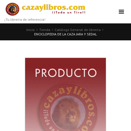
¡Tu librería de referencia!
Inicio
Tienda
Catálogo General de librería
ENCICLOPEDIA DE LA CAZA JARA Y SEDAL