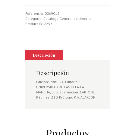
MONTES
DE
LA
Referencia:
0069019
MANCHA,
Categoría:
Catálogo General de librería
MONTERIAS
Product ID:
2253
EN
CIUDAD
REAL
EN
1864
cantidad
Descripción
Descripción
Edición: PRIMERA, Editorial:
UNIVERSIDAD DE CASTILLA-LA
MANCHA, Encuadernación: CARTONE,
Páginas: 210, Prólogo: P. A. ALARCON
Productos