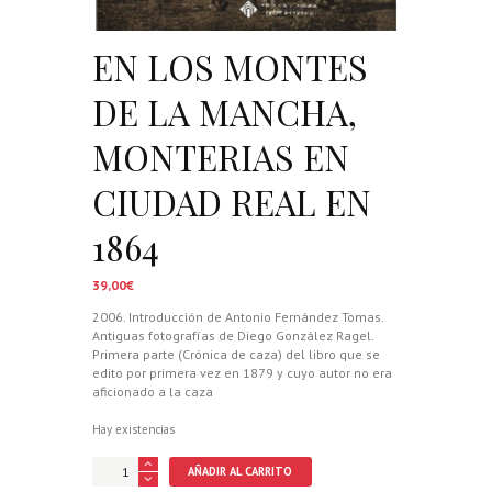
EN LOS MONTES
DE LA MANCHA,
MONTERIAS EN
CIUDAD REAL EN
1864
39,00
€
2006. Introducción de Antonio Fernández Tomas.
Antiguas fotografías de Diego González Ragel.
Primera parte (Crónica de caza) del libro que se
edito por primera vez en 1879 y cuyo autor no era
aficionado a la caza
Hay existencias
EN
AÑADIR AL CARRITO
LOS