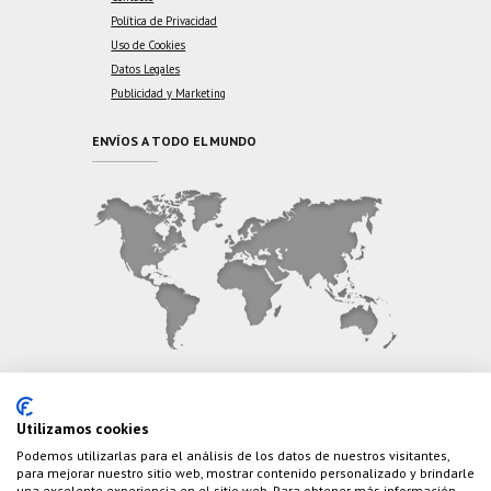
Política de Privacidad
Uso de Cookies
Datos Legales
Publicidad y Marketing
ENVÍOS A TODO EL MUNDO
CONTÁCTANOS
Utilizamos cookies
Podemos utilizarlas para el análisis de los datos de nuestros visitantes,
Teléfono:
(+34) 626 495 499
para mejorar nuestro sitio web, mostrar contenido personalizado y brindarle
una excelente experiencia en el sitio web. Para obtener más información