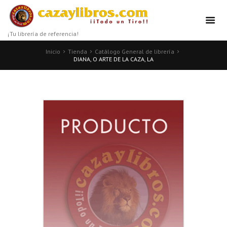
¡Tu librería de referencia!
Inicio
Tienda
Catálogo General de librería
DIANA, O ARTE DE LA CAZA, LA