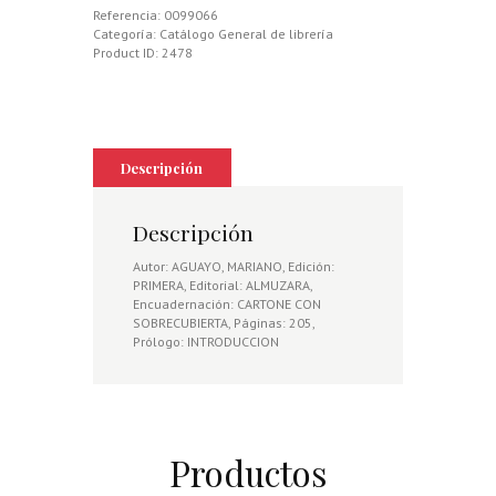
DE
Referencia:
0099066
LA
Categoría:
Catálogo General de librería
SIERRA
Product ID:
2478
cantidad
Descripción
Descripción
Autor: AGUAYO, MARIANO, Edición:
PRIMERA, Editorial: ALMUZARA,
Encuadernación: CARTONE CON
SOBRECUBIERTA, Páginas: 205,
Prólogo: INTRODUCCION
Productos