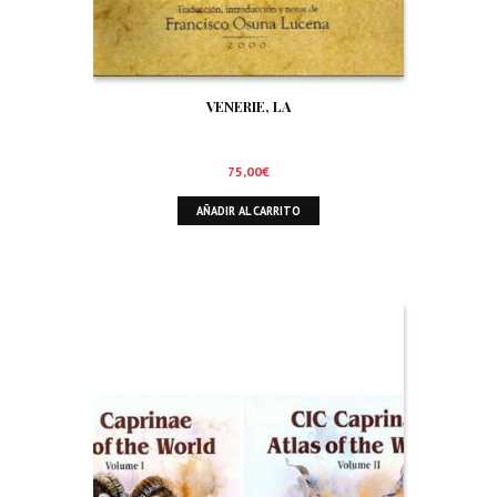
VENERIE, LA
75,00
€
AÑADIR AL CARRITO