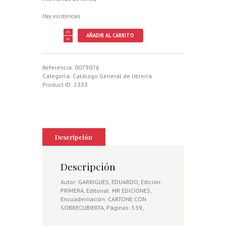
Hay existencias
DAMA
AÑADIR AL CARRITO
DE
DUWISIB,
LA
cantidad
Referencia:
0079076
Categoría:
Catálogo General de librería
Product ID:
2333
Descripción
Descripción
Autor: GARRIGUES, EDUARDO, Edición:
PRIMERA, Editorial: MR EDICIONES,
Encuadernación: CARTONE CON
SOBRECUBIERTA, Páginas: 539,