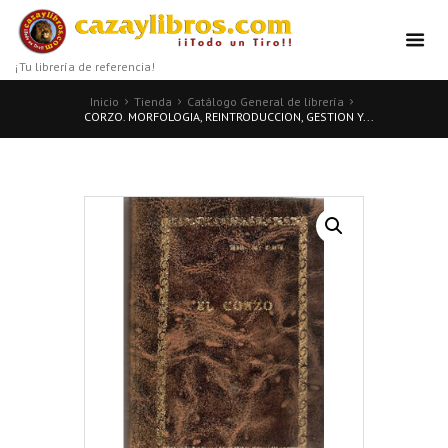
¡Tu librería de referencia!
Inicio
Tienda
Catálogo General de librería
CORZO. MORFOLOGIA, REINTRODUCCION, GESTION Y...