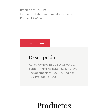
FORMA
UN
TIRADOR
Referencia:
673889
cantidad
Categoría:
Catálogo General de librería
Product ID:
4104
Descripción
Descripción
Autor: ROMERO-REQUEJO, GERARDO,
Edición: PRIMERA, Editorial: EL AUTOR,
Encuadernación: RUSTICA, Páginas:
199, Prólogo: DEL AUTOR
Productos