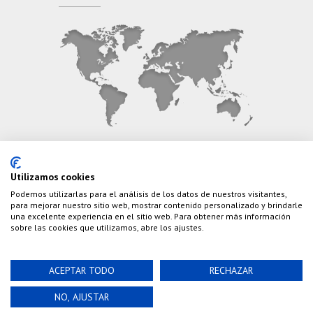
CONTÁCTANOS
Utilizamos cookies
Podemos utilizarlas para el análisis de los datos de nuestros visitantes,
Teléfono:
(+34) 626 495 499
para mejorar nuestro sitio web, mostrar contenido personalizado y brindarle
una excelente experiencia en el sitio web. Para obtener más información
E-Mail:
info@cazaylibros.com
sobre las cookies que utilizamos, abre los ajustes.
ACEPTAR TODO
RECHAZAR
Powered by©
Nao Grupo de Comunicación, S.L.
©
NO, AJUSTAR
2020 Cazaylibros.com ¡Todo Un Tiro!, todos los
derechos reservados.