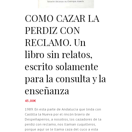
COMO CAZAR LA
PERDIZ CON
RECLAMO. Un
libro sin relatos,
escrito solamente
para la consulta y la
enseñanza
45,00
€
1989. En esta parte de Andalucía que linda con
Castilla la Nueva por el rincón bravío de
Despeñaperros, a nosotros, los cazadores de la
perdiz con reclamo, nos llaman cuquilleros,
porque aquí se le llama caza del cuco a esta