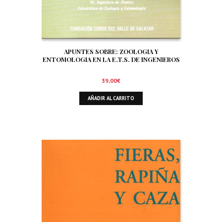
APUNTES SOBRE: ZOOLOGIA Y
ENTOMOLOGIA EN LA E.T.S. DE INGENIEROS
DE MONTES DE MADRID. SIGNIFICADO Y
TRATAMIENTO DE LA FAUNA EN EL AMBITO
39,00
€
FORESTAL. ORNITOFAUNA CINEGETICA
AÑADIR AL CARRITO