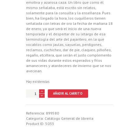
emotiva y azarosa caza. Un libro que como él
mismo señalaba, está escrito sin relatos,
solamente para la consulta y la enseñanza. Pues
bien, ha llegado la hora, los cuquilleros tienen
señalada con letras de oro la fecha de mañana 18
de enero, ya que será el inicio de una nueva
temporada y el despertar de su letargo de esa
terminología del arte del pajaritero, en la que
vocablos como jaulas, sayuelas, perdigones,
reclamos, cuchicheo, dar de pie, claqueo, piñoñeo,
regaño, etcétera, que serán el justo complemento
de sus vidas durante estos esperados y fríos
amaneceres y atardeceres de invierno que se nos
avecinan.
Hay existencias
COMO
AÑADIR AL CARRITO
CAZAR
LA
PERDIZ
CON
Referencia:
899580
RECLAMO.
Categoría:
Catálogo General de librería
Un
Product ID:
5033
libro
sin