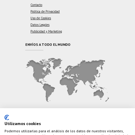
Contacto
Política de Privacidad
Uso de Cookies
Datos Legales
Publicidad y Marketing
ENVÍOS A TODO EL MUNDO
CONTÁCTANOS
Utilizamos cookies
Podemos utilizarlas para el análisis de los datos de nuestros visitantes,
Teléfono:
(+34) 626 495 499