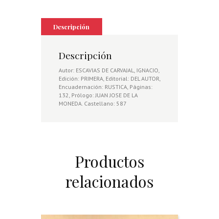
relatos,
escrito
solamente
para
Descripción
la
consulta
y
Descripción
la
enseñanza
Autor: ESCAVIAS DE CARVAJAL, IGNACIO,
cantidad
Edición: PRIMERA, Editorial: DEL AUTOR,
Encuadernación: RUSTICA, Páginas:
132, Prólogo: JUAN JOSE DE LA
MONEDA. Castellano: 587
Productos
relacionados