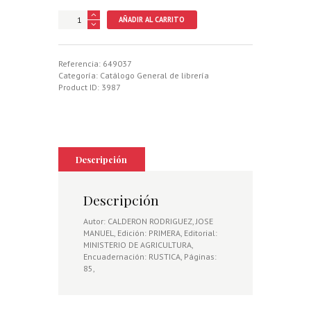
COLIN
AÑADIR AL CARRITO
EN
ESPAÑA,
EL
cantidad
Referencia:
649037
Categoría:
Catálogo General de librería
Product ID:
3987
Descripción
Descripción
Autor: CALDERON RODRIGUEZ, JOSE
MANUEL, Edición: PRIMERA, Editorial:
MINISTERIO DE AGRICULTURA,
Encuadernación: RUSTICA, Páginas:
85,