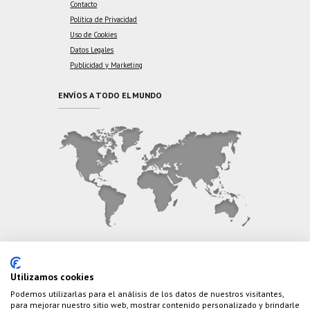
Contacto
Política de Privacidad
Uso de Cookies
Datos Legales
Publicidad y Marketing
ENVÍOS A TODO EL MUNDO
CONTÁCTANOS
Utilizamos cookies
Podemos utilizarlas para el análisis de los datos de nuestros visitantes,
Teléfono:
(+34) 626 495 499
para mejorar nuestro sitio web, mostrar contenido personalizado y brindarle