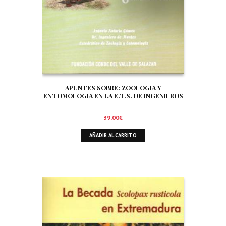
APUNTES SOBRE: ZOOLOGIA Y
ENTOMOLOGIA EN LA E.T.S. DE INGENIEROS
DE MONTES DE MADRID. SIGNIFICADO Y
TRATAMIENTO DE LA FAUNA EN EL AMBITO
39,00
€
FORESTAL. ORNITOFAUNA CINEGETICA
AÑADIR AL CARRITO