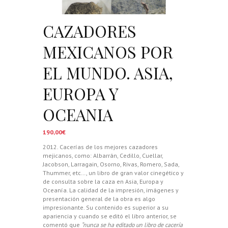
CAZADORES
MEXICANOS POR
EL MUNDO. ASIA,
EUROPA Y
OCEANIA
190,00
€
2012. Cacerías de los mejores cazadores
mejicanos, como: Albarrán, Cedillo, Cuellar,
Jacobson, Larragain, Osorno, Rivas, Romero, Sada,
Thummer, etc…, un libro de gran valor cinegético y
de consulta sobre la caza en Asia, Europa y
Oceanía. La calidad de la impresión, imágenes y
presentación general de la obra es algo
impresionante. Su contenido es superior a su
apariencia y cuando se editó el libro anterior, se
comentó que
“nunca se ha editado un libro de cacería