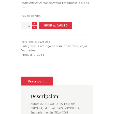
como este en el mundo entero”
Fotografias a pleno
color.
Hay existencias
CAZADORES
AÑADIR AL CARRITO
MEXICANOS
POR
EL
MUNDO.
Referencia:
0125068
ASIA,
Categorías:
Catálogo General de librería
,
Mejor
EUROPA
Valorados
Y
Product ID:
2731
OCEANIA
cantidad
Descripción
Descripción
Autor: VARIOS AUTORES, Edición:
PRIMERA, Editorial: CAZA MAYOR S. A.,
Encuadernación: TELA CON