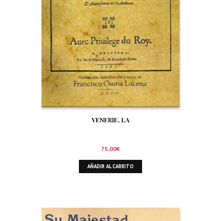
VENERIE, LA
75,00
€
AÑADIR AL CARRITO