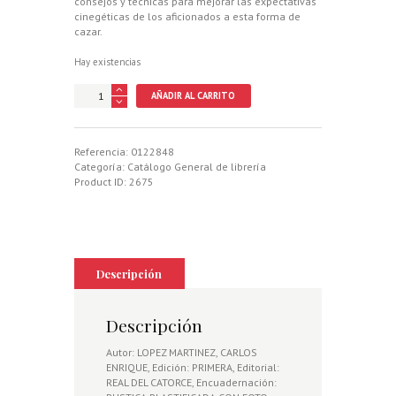
consejos y técnicas para mejorar las expectativas
cinegéticas de los aficionados a esta forma de
cazar.
Hay existencias
CAZADORES
AÑADIR AL CARRITO
DE
RECLAMO,
SECRETOS
Y
Referencia:
0122848
RELATOS
Categoría:
Catálogo General de librería
DE
Product ID:
2675
UN
CUQUILLERO
cantidad
Descripción
Descripción
Autor: LOPEZ MARTINEZ, CARLOS
ENRIQUE, Edición: PRIMERA, Editorial:
REAL DEL CATORCE, Encuadernación: