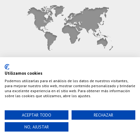
CONTÁCTANOS
Utilizamos cookies
Podemos utilizarlas para el análisis de los datos de nuestros visitantes,
Teléfono:
(+34) 626 495 499
para mejorar nuestro sitio web, mostrar contenido personalizado y brindarle
una excelente experiencia en el sitio web. Para obtener más información
E-Mail:
info@cazaylibros.com
sobre las cookies que utilizamos, abre los ajustes.
ACEPTAR TODO
RECHAZAR
Powered by©
Nao Grupo de Comunicación, S.L.
©
NO, AJUSTAR
2020 Cazaylibros.com ¡Todo Un Tiro!, todos los
derechos reservados.