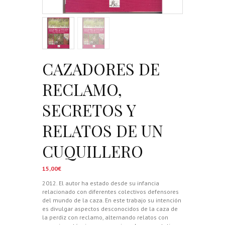
CAZADORES DE
RECLAMO,
SECRETOS Y
RELATOS DE UN
CUQUILLERO
15,00
€
2012. El autor ha estado desde su infancia
relacionado con diferentes colectivos defensores
del mundo de la caza. En este trabajo su intención
es divulgar aspectos desconocidos de la caza de
la perdiz con reclamo, alternando relatos con