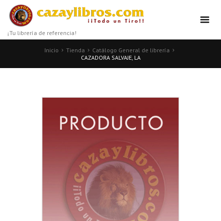
¡Tu librería de referencia!
Inicio
Tienda
Catálogo General de librería
CAZADORA SALVAJE, LA