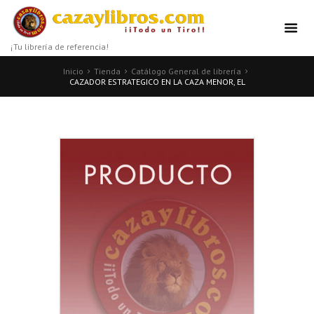
¡Tu librería de referencia!
Inicio
Tienda
Catálogo General de librería
CAZADOR ESTRATEGICO EN LA CAZA MENOR, EL