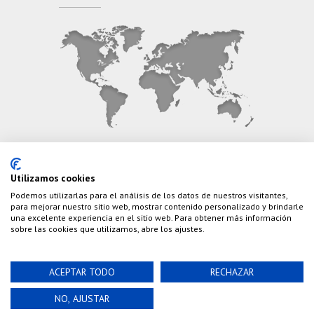
CONTÁCTANOS
Utilizamos cookies
Podemos utilizarlas para el análisis de los datos de nuestros visitantes,
Teléfono:
(+34) 626 495 499
para mejorar nuestro sitio web, mostrar contenido personalizado y brindarle
una excelente experiencia en el sitio web. Para obtener más información
E-Mail:
info@cazaylibros.com
sobre las cookies que utilizamos, abre los ajustes.
ACEPTAR TODO
RECHAZAR
Powered by©
Nao Grupo de Comunicación, S.L.
©
NO, AJUSTAR
2020 Cazaylibros.com ¡Todo Un Tiro!, todos los
derechos reservados.