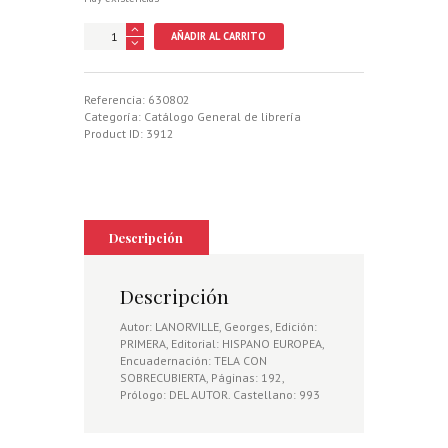
CAZA
AÑADIR AL CARRITO
DEL
JABALI,
LA
cantidad
Referencia:
630802
Categoría:
Catálogo General de librería
Product ID:
3912
Descripción
Descripción
Autor: LANORVILLE, Georges, Edición:
PRIMERA, Editorial: HISPANO EUROPEA,
Encuadernación: TELA CON
SOBRECUBIERTA, Páginas: 192,
Prólogo: DEL AUTOR. Castellano: 993