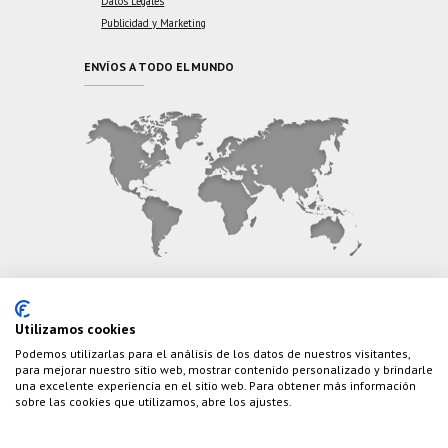
Datos Legales
Publicidad y Marketing
ENVÍOS A TODO EL MUNDO
CONTÁCTANOS
Utilizamos cookies
Podemos utilizarlas para el análisis de los datos de nuestros visitantes,
Teléfono:
(+34) 626 495 499
para mejorar nuestro sitio web, mostrar contenido personalizado y brindarle
una excelente experiencia en el sitio web. Para obtener más información
E-Mail:
info@cazaylibros.com
sobre las cookies que utilizamos, abre los ajustes.