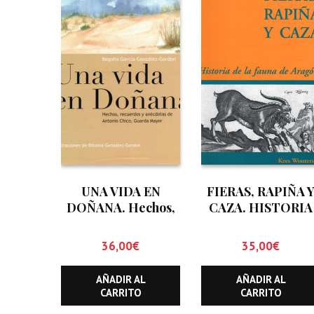
UNA VIDA EN
FIERAS, RAPIÑA 
DOÑANA. Hechos,
CAZA. HISTORIA
recuerdos y
DE LA FAUNA DE
anécdotas de
ARAGON
36,00
€
35,00
€
Antonio Chico.
Guarda Mayor
AÑADIR AL
AÑADIR AL
CARRITO
CARRITO