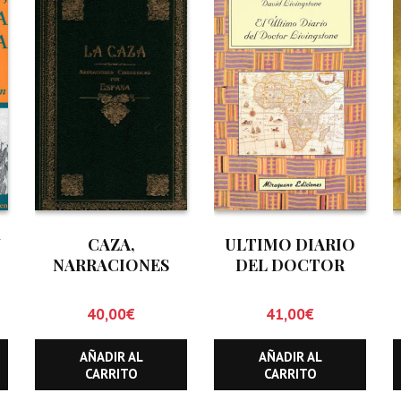
Y
CAZA,
ULTIMO DIARIO
NARRACIONES
DEL DOCTOR
CINEGETICAS POR
LIVINGSTONE, EL
ESPAÑA, LA
40,00
€
41,00
€
AÑADIR AL
AÑADIR AL
CARRITO
CARRITO