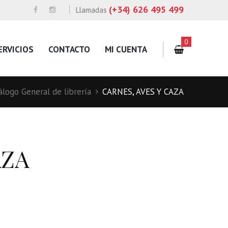
(+34) 626 495 499
Llamadas
0
ERVICIOS
CONTACTO
MI CUENTA
álogo General de librería
CARNES, AVES Y CAZA
AZA