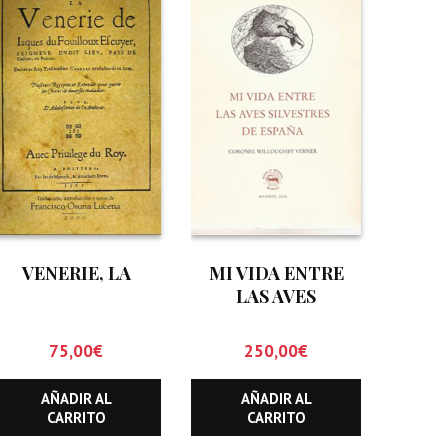
VENERIE, LA
MI VIDA ENTRE
LAS AVES
SILVESTRES DE
ESPAÑA
75,00
€
250,00
€
AÑADIR AL
AÑADIR AL
CARRITO
CARRITO