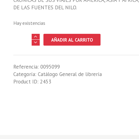
CRÓNICAS DE SUS VIAJES POR AMÉRICA, ASIA Y ÁFRI
DE LAS FUENTES DEL NILO.
Hay existencias
CAPITAN
AÑADIR AL CARRITO
RICHARD
F.
BURTON,
Referencia:
0095099
EL
Categoría:
Catálogo General de librería
cantidad
Product ID:
2453