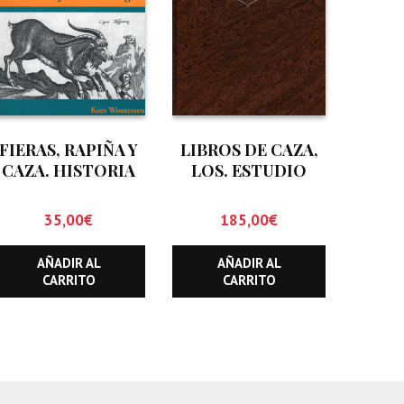
FIERAS, RAPIÑA Y
LIBROS DE CAZA,
CAZA. HISTORIA
LOS. ESTUDIO
DE LA FAUNA DE
BIBLIOGRAFICO
ARAGON
CINEGETICO
35,00
€
185,00
€
(HASTA
DICIEMBRE DE
AÑADIR AL
AÑADIR AL
1.999)
CARRITO
CARRITO