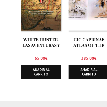
WHITE HUNTER.
CIC CAPRINAE
LAS AVENTURAS Y
ATLAS OF THE
EXPERIENCIAS DE
WORLD (DOS
UN CAZADOR EN
TOMOS)
65,00
€
385,00
€
AFRICA.
AÑADIR AL
AÑADIR AL
CARRITO
CARRITO