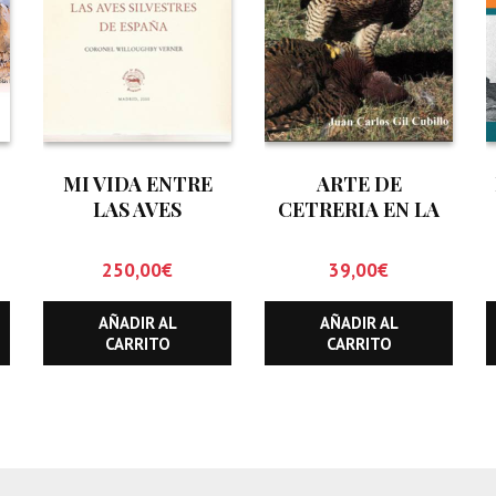
MI VIDA ENTRE
ARTE DE
LAS AVES
CETRERIA EN LA
SILVESTRES DE
NATURALEZA
ESPAÑA
250,00
€
39,00
€
AÑADIR AL
AÑADIR AL
CARRITO
CARRITO