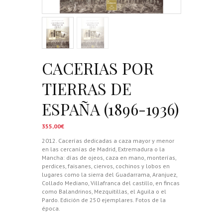
CACERIAS POR
TIERRAS DE
ESPAÑA (1896-1936)
355,00
€
2012. Cacerías dedicadas a caza mayor y menor
en las cercanías de Madrid, Extremadura o la
Mancha: días de ojeos, caza en mano, monterías,
perdices, faisanes, ciervos, cochinos y lobos en
lugares como la sierra del Guadarrama, Aranjuez,
Collado Mediano, Villafranca del castillo, en fincas
como Balandrinos, Mezquitillas, el Aguila o el
Pardo. Edición de 250 ejemplares. Fotos de la
época.