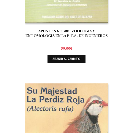
APUNTES SOBRE: ZOOLOGIA Y
ENTOMOLOGIA EN LA E.T.S. DE INGENIEROS
DE MONTES DE MADRID. SIGNIFICADO Y
TRATAMIENTO DE LA FAUNA EN EL AMBITO
39,00
€
FORESTAL. ORNITOFAUNA CINEGETICA
AÑADIR AL CARRITO