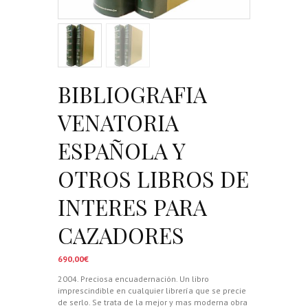
BIBLIOGRAFIA
VENATORIA
ESPAÑOLA Y
OTROS LIBROS DE
INTERES PARA
CAZADORES
690,00
€
2004. Preciosa encuadernación. Un libro
imprescindible en cualquier librería que se precie
de serlo. Se trata de la mejor y mas moderna obra