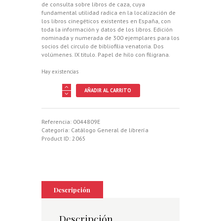
de consulta sobre libros de caza, cuya
fundamental utilidad radica en la localización de
los libros cinegéticos existentes en España, con
toda la información y datos de los libros. Edición
nominada y numerada de 300 ejemplares para los
socios del circulo de bibliofilia venatoria. Dos
volúmenes. IX titulo.
Papel de hilo con filigrana.
Hay existencias
BIBLIOGRAFIA
AÑADIR AL CARRITO
VENATORIA
ESPAÑOLA
Y
OTROS
Referencia:
0044809E
LIBROS
Categoría:
Catálogo General de librería
DE
Product ID:
2065
INTERES
PARA
CAZADORES
cantidad
Descripción
Descripción