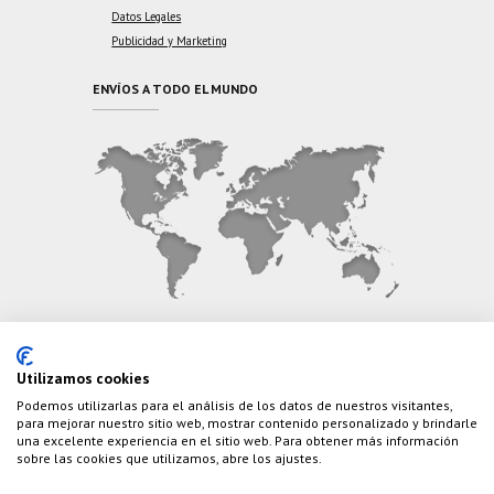
Datos Legales
Publicidad y Marketing
ENVÍOS A TODO EL MUNDO
CONTÁCTANOS
Utilizamos cookies
Podemos utilizarlas para el análisis de los datos de nuestros visitantes,
Teléfono:
(+34) 626 495 499
para mejorar nuestro sitio web, mostrar contenido personalizado y brindarle
una excelente experiencia en el sitio web. Para obtener más información
E-Mail:
info@cazaylibros.com
sobre las cookies que utilizamos, abre los ajustes.