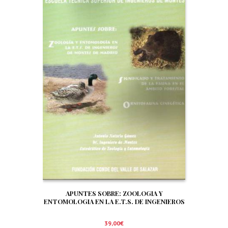
APUNTES SOBRE: ZOOLOGIA Y
ENTOMOLOGIA EN LA E.T.S. DE INGENIEROS
DE MONTES DE MADRID. SIGNIFICADO Y
TRATAMIENTO DE LA FAUNA EN EL AMBITO
39,00
€
FORESTAL. ORNITOFAUNA CINEGETICA