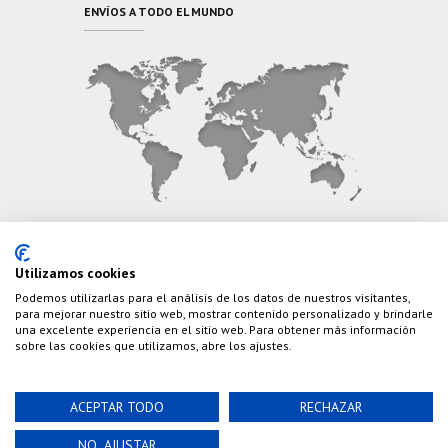
ENVÍOS A TODO EL MUNDO
CONTÁCTANOS
Utilizamos cookies
Podemos utilizarlas para el análisis de los datos de nuestros visitantes,
Teléfono:
(+34) 626 495 499
para mejorar nuestro sitio web, mostrar contenido personalizado y brindarle
una excelente experiencia en el sitio web. Para obtener más información
E-Mail:
info@cazaylibros.com
sobre las cookies que utilizamos, abre los ajustes.
ACEPTAR TODO
RECHAZAR
Powered by©
Nao Grupo de Comunicación, S.L.
©
NO, AJUSTAR
2020 Cazaylibros.com ¡Todo Un Tiro!, todos los