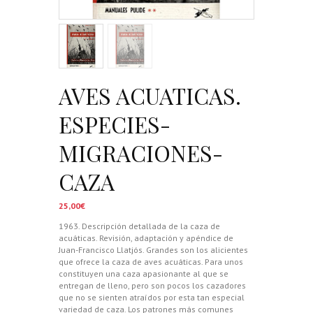
AVES ACUATICAS.
ESPECIES-
MIGRACIONES-
CAZA
25,00
€
1963. Descripción detallada de la caza de
acuáticas. Revisión, adaptación y apéndice de
Juan-Francisco Llatjós. Grandes son los alicientes
que ofrece la caza de aves acuáticas. Para unos
constituyen una caza apasionante al que se
entregan de lleno, pero son pocos los cazadores
que no se sienten atraídos por esta tan especial
variedad de caza. Los patrones más comunes