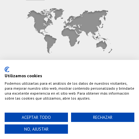
CONTÁCTANOS
Utilizamos cookies
Podemos utilizarlas para el análisis de los datos de nuestros visitantes,
Teléfono:
(+34) 626 495 499
para mejorar nuestro sitio web, mostrar contenido personalizado y brindarle
una excelente experiencia en el sitio web. Para obtener más información
E-Mail:
info@cazaylibros.com
sobre las cookies que utilizamos, abre los ajustes.
ACEPTAR TODO
RECHAZAR
Powered by©
Nao Grupo de Comunicación, S.L.
©
NO, AJUSTAR
2020 Cazaylibros.com ¡Todo Un Tiro!, todos los
derechos reservados.