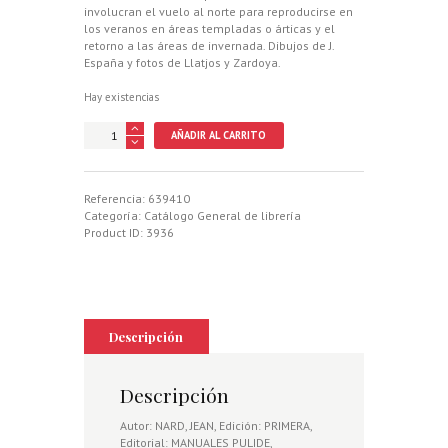
involucran el vuelo al norte para reproducirse en
los veranos en áreas templadas o árticas y el
retorno a las áreas de invernada. Dibujos de J.
España y fotos de Llatjos y Zardoya.
Hay existencias
AVES
AÑADIR AL CARRITO
ACUATICAS.
ESPECIES-
MIGRACIONES-
CAZA
Referencia:
639410
cantidad
Categoría:
Catálogo General de librería
Product ID:
3936
Descripción
Descripción
Autor: NARD, JEAN, Edición: PRIMERA,
Editorial: MANUALES PULIDE,