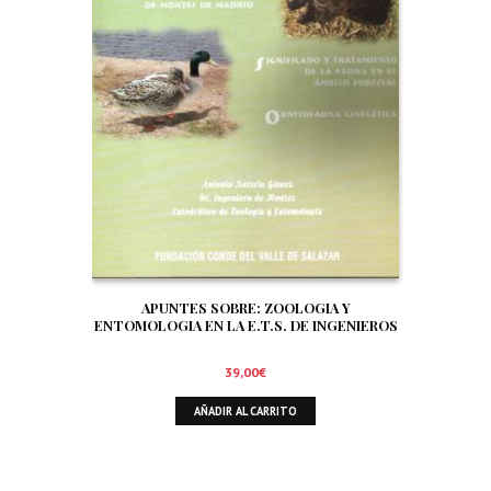
APUNTES SOBRE: ZOOLOGIA Y
ENTOMOLOGIA EN LA E.T.S. DE INGENIEROS
DE MONTES DE MADRID. SIGNIFICADO Y
TRATAMIENTO DE LA FAUNA EN EL AMBITO
39,00
€
FORESTAL. ORNITOFAUNA CINEGETICA
AÑADIR AL CARRITO