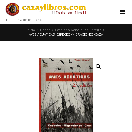
¡Tu librería de referencia!
Inicio
Tienda
Catálogo General de librería
AVES ACUATICAS. ESPECIES-MIGRACIONES-CAZA