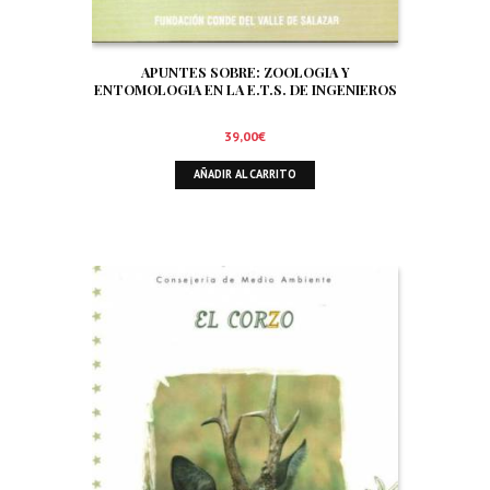
APUNTES SOBRE: ZOOLOGIA Y
ENTOMOLOGIA EN LA E.T.S. DE INGENIEROS
DE MONTES DE MADRID. SIGNIFICADO Y
TRATAMIENTO DE LA FAUNA EN EL AMBITO
39,00
€
FORESTAL. ORNITOFAUNA CINEGETICA
AÑADIR AL CARRITO