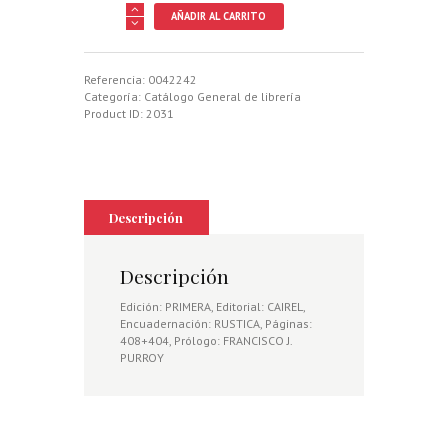
ARTE
AÑADIR AL CARRITO
DE
CETRERIA.
DE
ARTE
Referencia:
0042242
VENANDI
Categoría:
Catálogo General de librería
CUM
Product ID:
2031
AVIBUS,
EL
cantidad
Descripción
Descripción
Edición: PRIMERA, Editorial: CAIREL,
Encuadernación: RUSTICA, Páginas:
408+404, Prólogo: FRANCISCO J.
PURROY