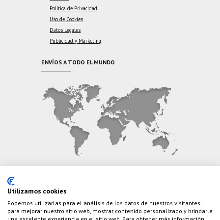
Política de Privacidad
Uso de Cookies
Datos Legales
Publicidad y Marketing
ENVÍOS A TODO EL MUNDO
CONTÁCTANOS
Utilizamos cookies
Podemos utilizarlas para el análisis de los datos de nuestros visitantes,
Teléfono:
(+34) 626 495 499
para mejorar nuestro sitio web, mostrar contenido personalizado y brindarle
una excelente experiencia en el sitio web. Para obtener más información