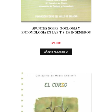
APUNTES SOBRE: ZOOLOGIA Y
ENTOMOLOGIA EN LA E.T.S. DE INGENIEROS
DE MONTES DE MADRID. SIGNIFICADO Y
TRATAMIENTO DE LA FAUNA EN EL AMBITO
39,00
€
FORESTAL. ORNITOFAUNA CINEGETICA
AÑADIR AL CARRITO