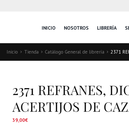
INICIO
NOSOTROS
LIBRERÍA
S
Inicio
Tienda
Catálogo General de librería
2371 RE
2371 REFRANES, DI
ACERTIJOS DE CA
39,00
€