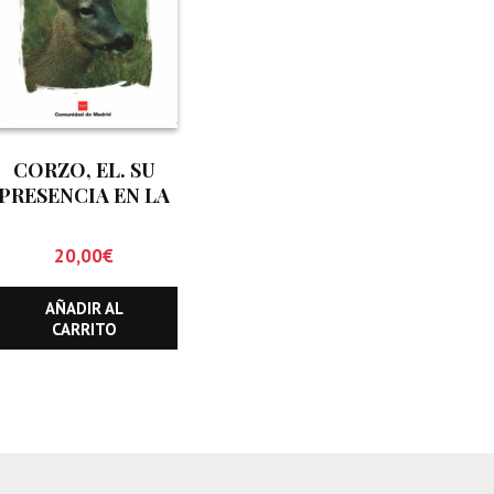
CORZO, EL. SU
PRESENCIA EN LA
COMUNIDAD DE
MADRID
20,00
€
AÑADIR AL
CARRITO