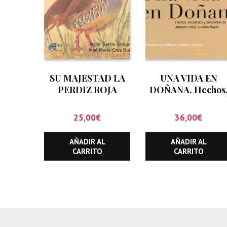
SU MAJESTAD LA
UNA VIDA EN
PERDIZ ROJA
DOÑANA. Hechos
(ALECTORIS RUFA)
recuerdos y
anécdotas de
25,00
€
36,00
€
Antonio Chico.
Guarda Mayor
AÑADIR AL
AÑADIR AL
CARRITO
CARRITO