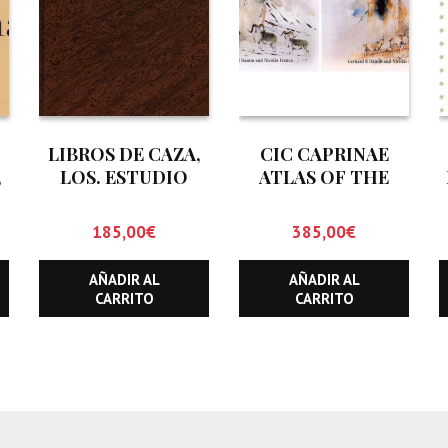
LIBROS DE CAZA,
CIC CAPRINAE
,
LOS. ESTUDIO
ATLAS OF THE
BIBLIOGRAFICO
WORLD (DOS
CINEGETICO
TOMOS)
185,00
€
385,00
€
(HASTA
DICIEMBRE DE
AÑADIR AL
AÑADIR AL
1.999)
CARRITO
CARRITO