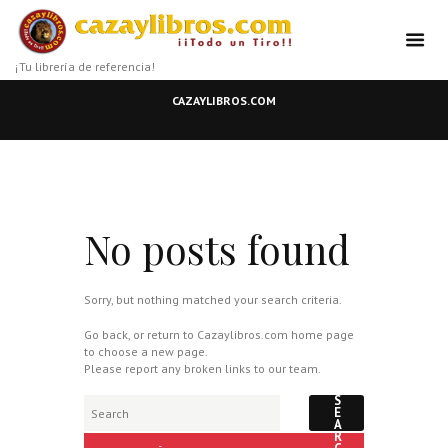
¡Tu librería de referencia!
CAZAYLIBROS.COM
No posts found
Sorry, but nothing matched your search criteria.
Go back, or return to
Cazaylibros.com
home page
to choose a new page.
Please report any broken links to our team.