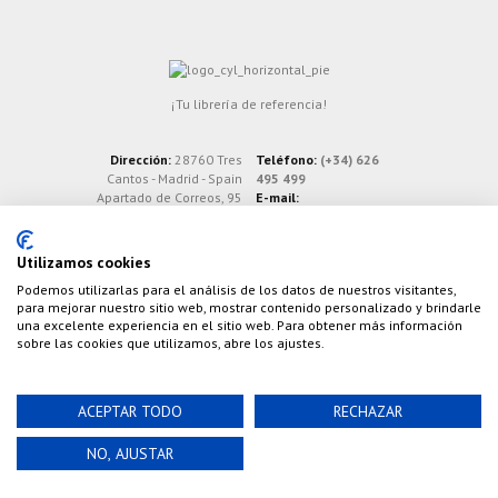
¡Tu librería de referencia!
Dirección:
28760 Tres
Teléfono:
(+34) 626
Cantos - Madrid - Spain
495 499
Apartado de Correos, 95
E-mail:
info@cazaylibros.com
Utilizamos cookies
Podemos utilizarlas para el análisis de los datos de nuestros visitantes,
para mejorar nuestro sitio web, mostrar contenido personalizado y brindarle
una excelente experiencia en el sitio web. Para obtener más información
sobre las cookies que utilizamos, abre los ajustes.
ACEPTAR TODO
RECHAZAR
Powered by©
Nao Grupo de Comunicación, S.L.
©
NO, AJUSTAR
2020 Cazaylibros.com ¡Todo Un Tiro!, todos los
derechos reservados.